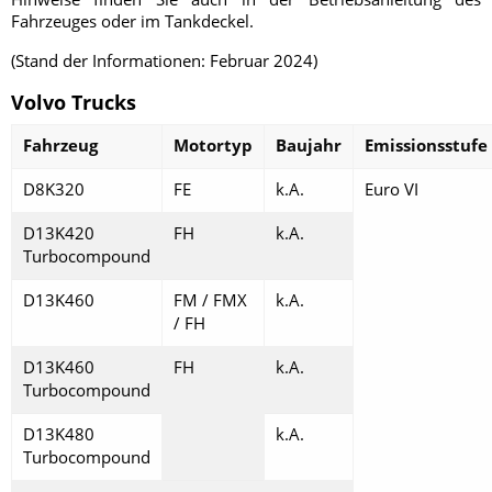
Fahrzeuges oder im Tankdeckel.
(Stand der Informationen: Februar 2024)
Volvo Trucks
Fahrzeug
Motortyp
Baujahr
Emissionsstufe
D8K320
FE
k.A.
Euro VI
D13K420
FH
k.A.
Turbocompound
D13K460
FM / FMX
k.A.
/ FH
D13K460
FH
k.A.
Turbocompound
D13K480
k.A.
Turbocompound