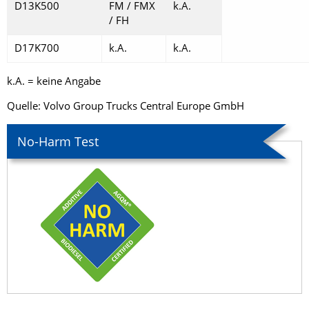
D13K500
FM / FMX
k.A.
/ FH
D17K700
k.A.
k.A.
k.A. = keine Angabe
Quelle: Volvo Group Trucks Central Europe GmbH
No-Harm Test