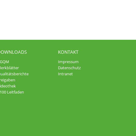
DOWNLOADS
KONTAKT
AGQM
Impressum
erkblätter
Datenschutz
ualitätsberichte
Intranet
reigaben
ideothek
100 Leitfaden