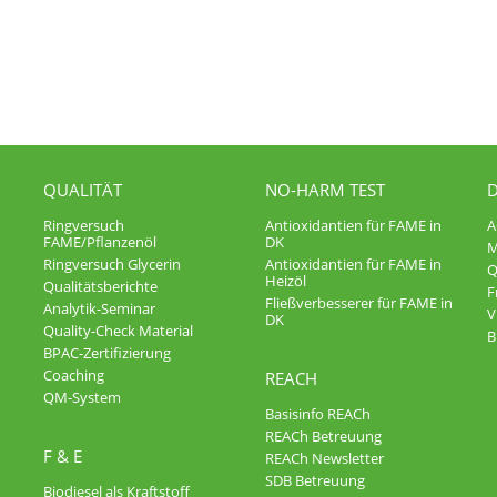
QUALITÄT
NO-HARM TEST
Ringversuch
Antioxidantien für FAME in
FAME/Pflanzenöl
DK
M
Ringversuch Glycerin
Antioxidantien für FAME in
Q
Heizöl
Qualitätsberichte
F
Fließverbesserer für FAME in
Analytik-Seminar
V
DK
Quality-Check Material
B
BPAC-Zertifizierung
Coaching
REACH
QM-System
Basisinfo REACh
REACh Betreuung
F & E
REACh Newsletter
SDB Betreuung
Biodiesel als Kraftstoff