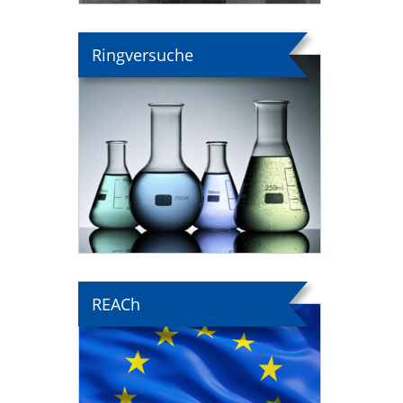
Ringversuche
REACh