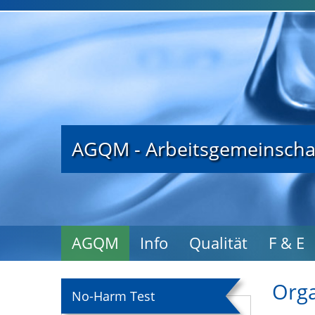
AGQM - Arbeitsgemeinschaf
AGQM
Info
Qualität
F & E
Orga
No-Harm Test