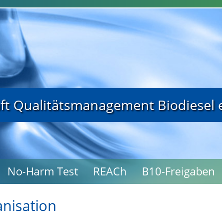
t Qualitätsmanagement Biodiesel e
No-Harm Test
REACh
B10-Freigaben
nisation