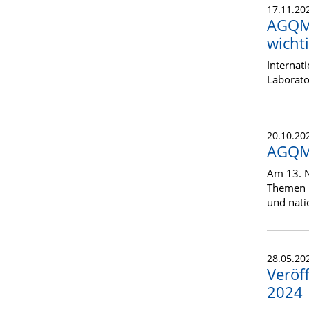
17.11.20
AGQM 
wicht
Internat
Laborato
20.10.20
AGQM
Am 13. 
Themen 
und nati
28.05.20
Veröf
2024