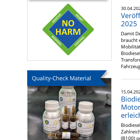
30.04.20
Veröf
2025
Damit De
braucht 
Mobilitä
Biodiese
Transfor
Fahrzeug
Quality-Check Material
15.04.20
Biodie
Motor
erlei
Biodiese
Zahlreic
(B100) o