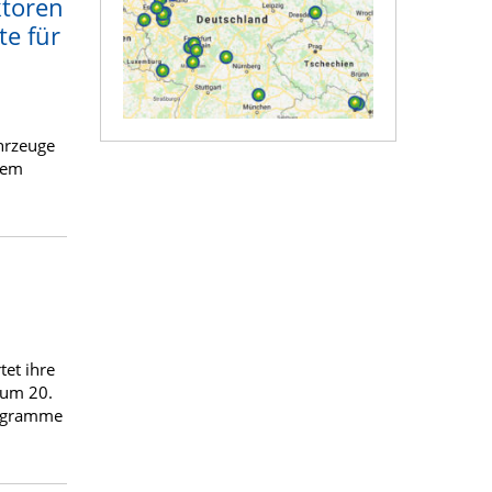
ktoren
te für
hrzeuge
nem
et ihre
zum 20.
rogramme