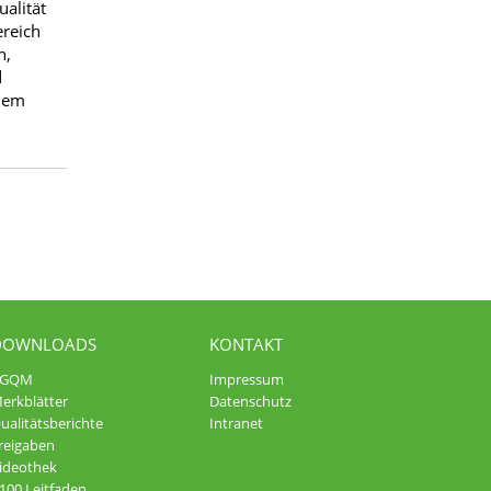
alität
ereich
n,
d
 dem
DOWNLOADS
KONTAKT
AGQM
Impressum
erkblätter
Datenschutz
ualitätsberichte
Intranet
reigaben
ideothek
100 Leitfaden