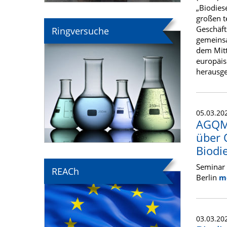
„Biodies
großen t
Geschäft
Ringversuche
gemeinsa
dem Mitt
europäis
herausg
05.03.20
AGQM 
über 
Biodi
Seminar 
REACh
Berlin
m
03.03.20