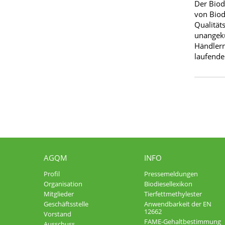
Der Biod
von Biod
Qualität
unangekü
Händlern
laufende
AGQM
INFO
Profil
Pressemeldungen
Organisation
Biodiesellexikon
Mitglieder
Tierfettmethylester
Geschäftsstelle
Anwendbarkeit der EN
12662
Vorstand
FAME-Gehaltbestimmung
Ausschuss