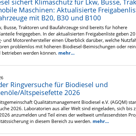
esel sichert Klimaschutz für Lkw, Busse, Tra
obile Maschinen: Aktualisierte Freigabenlis
ahrzeuge mit B20, B30 und B100
w, Busse, Traktoren und Baufahrzeuge sind bereits für höhere
anteile freigegeben. In der aktualisierten Freigabenliste geben 20
- und Motorenhersteller einen Überblick darüber, welche Nutzfa
ren problemlos mit höheren Biodiesel-Beimischungen oder rei
l betrieben werden können.
mehr…
26
 der Ringversuche für Biodiesel und
zenöle/Altspeisefette 2026
itsgemeinschaft Qualitätsmanagement Biodiesel e.V. (AGQM) start
uche 2026. Laboratorien aus aller Welt sind eingeladen, sich bis 
2026 anzumelden und Teil eines der weltweit umfassendsten P
itätssicherung in diesem Bereich zu werden.
mehr…