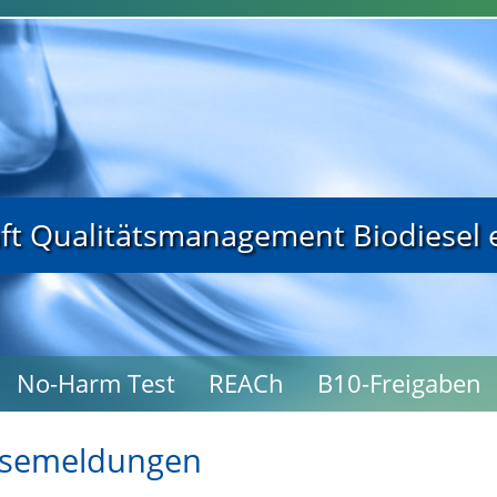
t Qualitätsmanagement Biodiesel e
No-Harm Test
REACh
B10-Freigaben
ssemeldungen