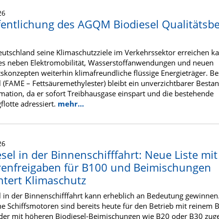
26
fentlichung des AGQM Biodiesel Qualitätsbe
utschland seine Klimaschutzziele im Verkehrssektor erreichen k
es neben Elektromobilität, Wasserstoffanwendungen und neuen
tskonzepten weiterhin klimafreundliche flüssige Energieträger. B
l (FAME – Fettsäuremethylester) bleibt ein unverzichtbarer Bestan
mation, da er sofort Treibhausgase einspart und die bestehende
flotte adressiert.
mehr…
26
sel in der Binnenschifffahrt: Neue Liste mit
enfreigaben für B100 und Beimischungen
chtert Klimaschutz
l in der Binnenschifffahrt kann erheblich an Bedeutung gewinnen
he Schiffsmotoren sind bereits heute für den Betrieb mit reinem B
der mit höheren Biodiesel-Beimischungen wie B20 oder B30 zuge