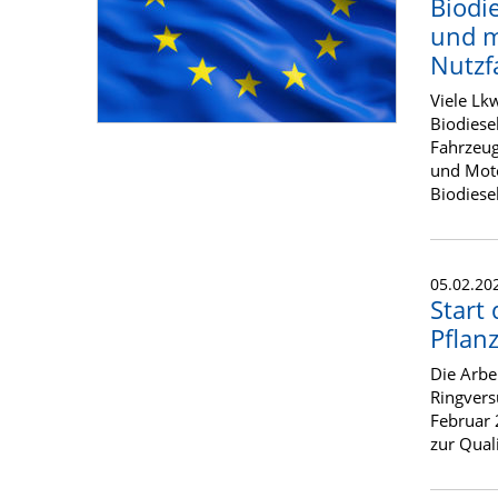
Biodi
und m
Nutzf
Viele Lk
Biodiesel
Fahrzeug
und Moto
Biodiese
05.02.20
Start
Pflan
Die Arbe
Ringvers
Februar 
zur Qual