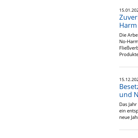
15.01.20
Zuver
Harm 
Die Arbe
No-Harm 
Fließver
Produkte
15.12.20
Beset
und N
Das Jahr
ein ents
neue Jah