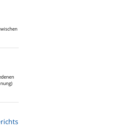
zwischen
edenen
dnung)
richts