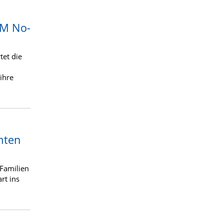
QM No-
tet die
ihre
hten
Familien
rt ins