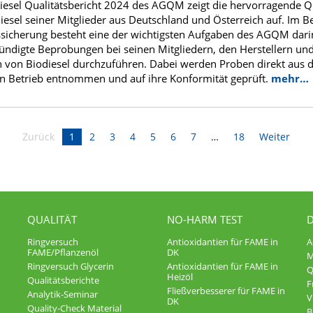
iesel Qualitätsbericht 2024 des AGQM zeigt die hervorragende Qu
iesel seiner Mitglieder aus Deutschland und Österreich auf. Im B
ssicherung besteht eine der wichtigsten Aufgaben des AGQM dari
ndigte Beprobungen bei seinen Mitgliedern, den Herstellern un
 von Biodiesel durchzuführen. Dabei werden Proben direkt aus
n Betrieb entnommen und auf ihre Konformität geprüft.
mehr…
Zurück
1
2
3
4
5
6
7
18
Weiter
QUALITÄT
NO-HARM TEST
Ringversuch
Antioxidantien für FAME in
FAME/Pflanzenöl
DK
M
Ringversuch Glycerin
Antioxidantien für FAME in
Q
Heizöl
Qualitätsberichte
F
Fließverbesserer für FAME in
Analytik-Seminar
V
DK
Quality-Check Material
B